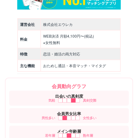
運営会社
株式会社エウレカ
WEB決済 月額4,100円〜(税込)
料金
※女性無料
特徴
恋活・婚活の両方対応
主な機能
おためし通話・本音マッチ・マイタグ
会員動向グラフ
出会いの真剣度
気軽
真剣交際
会員男女比率
男性多い
女性多い
メイン年齢層
若年層
熟年層