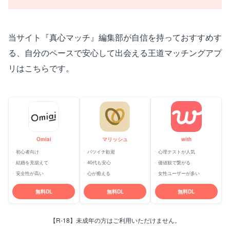
当サイト『真心マッチ』編集部が自信を持っておすすめす
る、自分のペースで安心して出会える王道マッチングアプ
リはこちらです。
Omiai
マリッシュ
with
初心者向け
バツイチ歓迎
心理テストが人気
結婚を見据えて
40代も安心
価値観で繋がる
安全性が高い
心が癒える
女性ユーザーが多い
無料DL
無料DL
無料DL
【R-18】未成年の方はご利用いただけません。