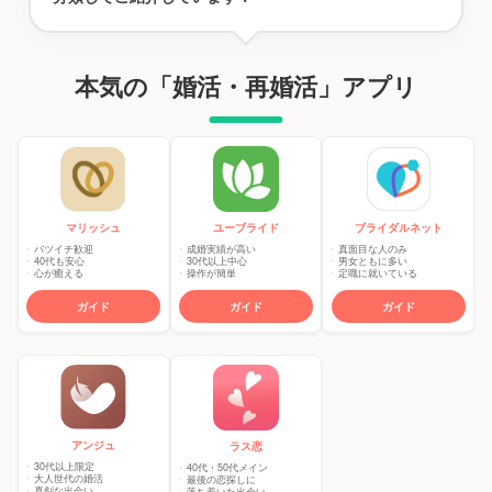
本気の「婚活・再婚活」アプリ
マリッシュ
ユーブライド
ブライダルネット
バツイチ歓迎
成婚実績が高い
真面目な人のみ
40代も安心
30代以上中心
男女ともに多い
心が癒える
操作が簡単
定職に就いている
ガイド
ガイド
ガイド
アンジュ
ラス恋
30代以上限定
40代・50代メイン
大人世代の婚活
最後の恋探しに
真剣な出会い
落ち着いた出会い