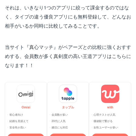
それは、いきなり1つのアプリに絞って課金するのではな
く、タイプの違う優良アプリにも無料登録して、どんなお
相手がいるか同時に比較してみることです。
当サイト『真心マッチ』がペアーズとの比較に強くおすす
めする、会員数が多く真剣度の高い王道アプリはこちらに
なります！！
Omiai
タップル
with
初心者向け
会員数が多い
心理テストが人気
結婚を見据えて
20代に人気
価値観で繋がる
安全性が高い
婚活にも対応
女性ユーザーが多い