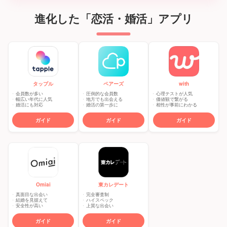
進化した「恋活・婚活」アプリ
タップル
ペアーズ
with
会員数が多い
圧倒的な会員数
心理テストが人気
幅広い年代に人気
地方でも出会える
価値観で繋がる
婚活にも対応
婚活の第一歩に
相性が事前にわかる
ガイド
ガイド
ガイド
東カレデート
Omiai
完全審査制
真面目な出会い
ハイスペック
結婚を見据えて
上質な出会い
安全性が高い
ガイド
ガイド