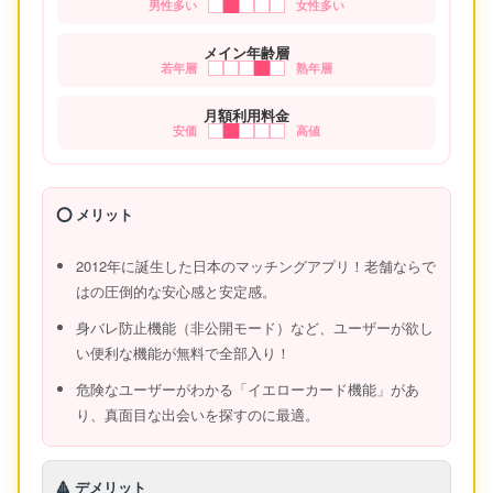
男性多い
女性多い
メイン年齢層
若年層
熟年層
月額利用料金
安価
高値
⭕️ メリット
2012年に誕生した日本のマッチングアプリ！老舗ならで
はの圧倒的な安心感と安定感。
身バレ防止機能（非公開モード）など、ユーザーが欲し
い便利な機能が無料で全部入り！
危険なユーザーがわかる「イエローカード機能」があ
り、真面目な出会いを探すのに最適。
🔺 デメリット