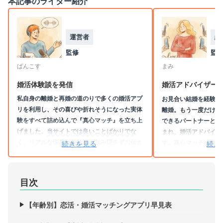
本記事のライター紹介
運営者
編
監修
監
ぱんこす
まみ
婚活
体験談を発信
婚活アドバイザー
私自身の離婚と再婚の道のりで多くの婚活アプ
お見合い結婚を経験し
リを利用し、その喜びや折れそうになった実体
離婚。もう一度だけと
験をすべて詰め込んで『真心マッチ』を立ち上
できるパートナーと出
げました。
当サイトでは良いことばかりでな
まれ、婚活アドバイザ
く、リアルな悩みや失敗談も包み隠さずお伝え
す。真心マッチ編集部
続きを見る
続き
しています。
現在はサイト運営に加え、書籍
もとに
「過去は変えら
『小さな勇気が未来になる 優しい婚活術』の出
られる」という思いを
版やツール開発、SNSでの発信など、様々な形
り添う記事を執筆して
目次
で皆さまに寄り添っています。あなたの選ぶ一
悩み投稿フォームを通
歩を、いつも応援しています！！
決のヒントを届けてい
【年齢別】恋活・婚活マッチングアプリ早見表