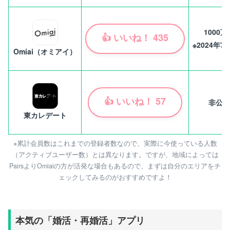
1000万
👍
いいね！
435
※2024年7
Omiai（オミアイ）
👍
いいね！
57
非公開
東カレデート
※累計会員数はこれまでの登録者数なので、実際に今使っている人数
（アクティブユーザー数）とは異なります。ですが、地域によっては
PairsよりOmiaiの方が活発な場合もあるので、まずは自分のエリアをチ
ェックしてみるのがおすすめですよ！
本気の「婚活・再婚活」アプリ