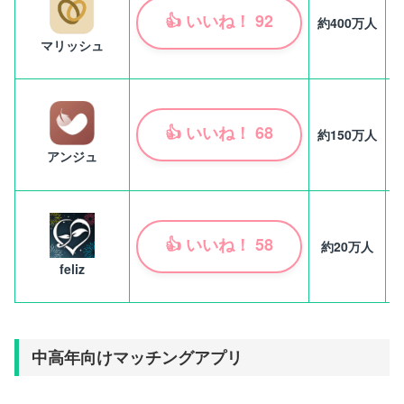
👍
いいね！
92
約
400
万人
マリッシュ
👍
いいね！
68
約
150万人
アンジュ
👍
いいね！
58
約20万人
2
feliz
中高年向けマッチングアプリ