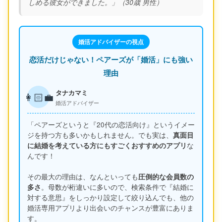
しめる彼女ができました。」（30歳 男性）
婚活アドバイザーの視点
恋活だけじゃない！ペアーズが「婚活」にも強い
理由
タナカマミ
👩🏻‍💼
婚活アドバイザー
「ペアーズというと『20代の恋活向け』というイメー
ジを持つ方も多いかもしれません。でも実は、
真面目
に結婚を考えている方にもすごくおすすめのアプリ
な
んです！
その最大の理由は、なんといっても
圧倒的な会員数の
多さ
。母数が桁違いに多いので、検索条件で『結婚に
対する意思』をしっかり設定して絞り込んでも、他の
婚活専用アプリより出会いのチャンスが豊富にありま
す。