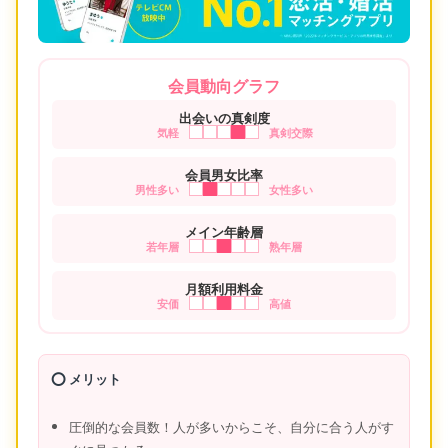
会員動向グラフ
出会いの真剣度
気軽
真剣交際
会員男女比率
男性多い
女性多い
メイン年齢層
若年層
熟年層
月額利用料金
安価
高値
⭕️ メリット
圧倒的な会員数！人が多いからこそ、自分に合う人がす