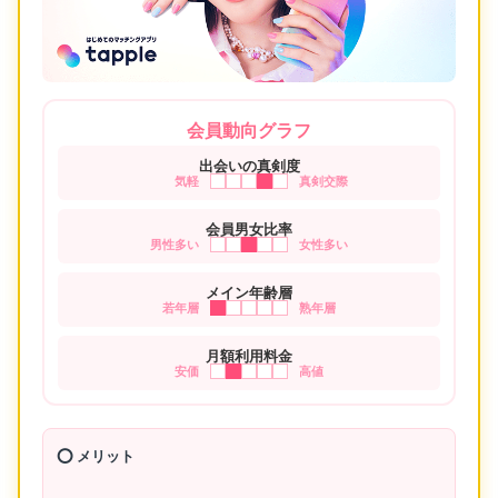
会員動向グラフ
出会いの真剣度
気軽
真剣交際
会員男女比率
男性多い
女性多い
メイン年齢層
若年層
熟年層
月額利用料金
安価
高値
⭕️ メリット