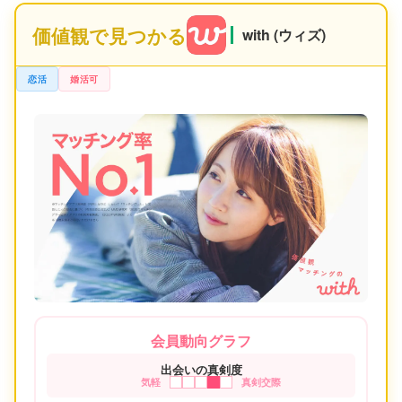
価値観で見つかる
with (ウィズ)
恋活
婚活可
会員動向グラフ
出会いの真剣度
気軽
真剣交際