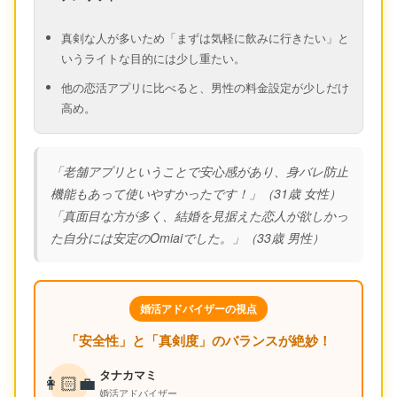
真剣な人が多いため「まずは気軽に飲みに行きたい」と
いうライトな目的には少し重たい。
他の恋活アプリに比べると、男性の料金設定が少しだけ
高め。
「老舗アプリということで安心感があり、身バレ防止
機能もあって使いやすかったです！」（31歳 女性）
「真面目な方が多く、結婚を見据えた恋人が欲しかっ
た自分には安定のOmiaiでした。」（33歳 男性）
婚活アドバイザーの視点
「安全性」と「真剣度」のバランスが絶妙！
タナカマミ
👩🏻‍💼
婚活アドバイザー