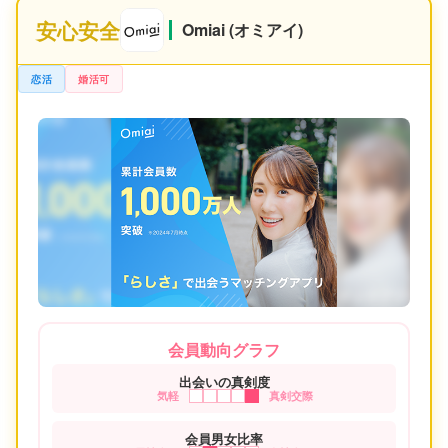
安心安全
Omiai (オミアイ)
恋活
婚活可
会員動向グラフ
出会いの真剣度
気軽
真剣交際
会員男女比率