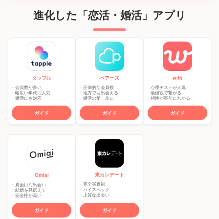
進化した「恋活・婚活」アプリ
タップル
ペアーズ
with
会員数が多い
圧倒的な会員数
心理テストが人気
幅広い年代に人気
地方でも出会える
価値観で繋がる
婚活にも対応
婚活の第一歩に
相性が事前にわかる
ガイド
ガイド
ガイド
東カレデート
Omiai
完全審査制
真面目な出会い
ハイスペック
結婚を見据えて
上質な出会い
安全性が高い
ガイド
ガイド