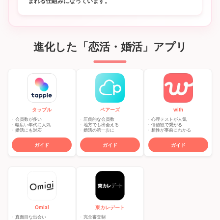
まれる仕組みになっています。
進化した「恋活・婚活」アプリ
タップル
ペアーズ
with
会員数が多い
圧倒的な会員数
心理テストが人気
幅広い年代に人気
地方でも出会える
価値観で繋がる
婚活にも対応
婚活の第一歩に
相性が事前にわかる
ガイド
ガイド
ガイド
東カレデート
Omiai
完全審査制
真面目な出会い