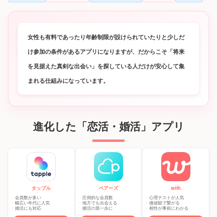
女性も有料であったり年齢制限が設けられていたりと少しだ
け参加の条件があるアプリになりますが、だからこそ「将来
を見据えた真剣な出会い」を探している人だけが安心して集
まれる仕組みになっています。
進化した「恋活・婚活」アプリ
タップル
ペアーズ
with
会員数が多い
圧倒的な会員数
心理テストが人気
幅広い年代に人気
地方でも出会える
価値観で繋がる
婚活にも対応
婚活の第一歩に
相性が事前にわかる