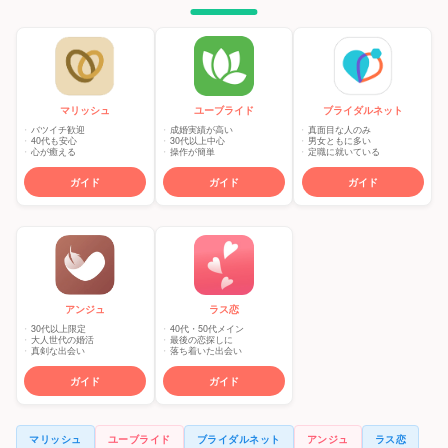
マリッシュ
ユーブライド
ブライダルネット
バツイチ歓迎
成婚実績が高い
真面目な人のみ
40代も安心
30代以上中心
男女ともに多い
心が癒える
操作が簡単
定職に就いている
ガイド
ガイド
ガイド
アンジュ
ラス恋
30代以上限定
40代・50代メイン
大人世代の婚活
最後の恋探しに
真剣な出会い
落ち着いた出会い
ガイド
ガイド
マリッシュ
ユーブライド
ブライダルネット
アンジュ
ラス恋