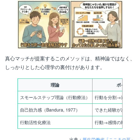
真心マッチが提案するこのメソッドは、精神論ではなく、
しっかりとした心理学の裏付けがあります。
理論
ポイント
スモールステップ理論（行動療法）
行動を分割→達成体験
自己効力感（Bandura, 1977）
できた経験が次の挑戦
行動活性化療法
行動→感情の順に変え
出典：
厚生労働省『こころの耳』