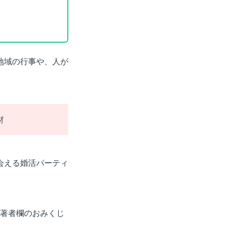
地域の行事や、人が
材
会える婚活パーティ
、著者欄のおみくじ