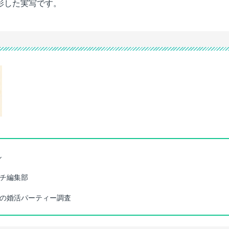
影した実写です。
ル
チ編集部
の婚活パーティー調査