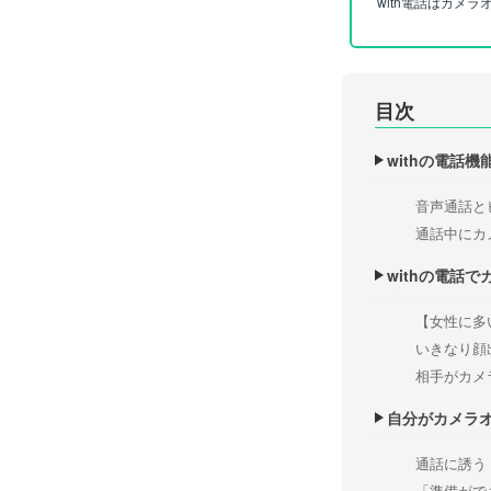
with電話はカメ
目次
withの電話
音声通話と
通話中にカ
withの電話
【女性に多
いきなり顔
相手がカメ
自分がカメラ
通話に誘う
「準備がで