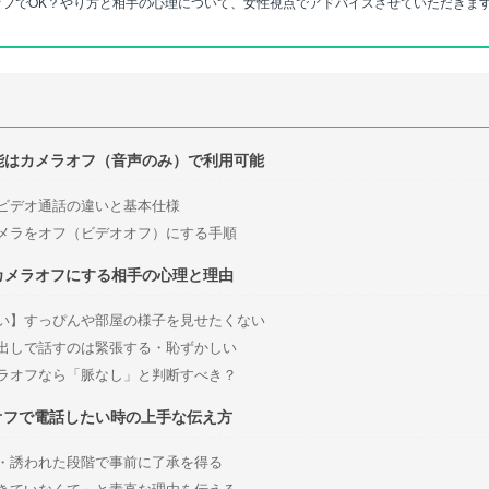
ラオフでOK？やり方と相手の心理について、女性視点でアドバイスさせていただきま
機能はカメラオフ（音声のみ）で利用可能
ビデオ通話の違いと基本仕様
メラをオフ（ビデオオフ）にする手順
でカメラオフにする相手の心理と理由
い】すっぴんや部屋の様子を見せたくない
出しで話すのは緊張する・恥ずかしい
ラオフなら「脈なし」と判断すべき？
オフで電話したい時の上手な伝え方
・誘われた段階で事前に了承を得る
きていなくて」と素直な理由を伝える