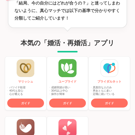
「結局、今の自分にはどれが合うの？」と迷ってしまわ
ないように、真心マッチでは以下の基準で分かりやすく
分類してご紹介しています！
本気の「婚活・再婚活」アプリ
マリッシュ
ユーブライド
ブライダルネット
バツイチ歓迎
成婚実績が高い
真面目な人のみ
40代も安心
30代以上中心
男女ともに多い
心が癒える
操作が簡単
定職に就いている
ガイド
ガイド
ガイド