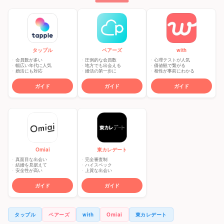
タップル
ペアーズ
with
会員数が多い
圧倒的な会員数
心理テストが人気
幅広い年代に人気
地方でも出会える
価値観で繋がる
婚活にも対応
婚活の第一歩に
相性が事前にわかる
ガイド
ガイド
ガイド
東カレデート
Omiai
完全審査制
真面目な出会い
ハイスペック
結婚を見据えて
上質な出会い
安全性が高い
ガイド
ガイド
タップル
ペアーズ
with
Omiai
東カレデート