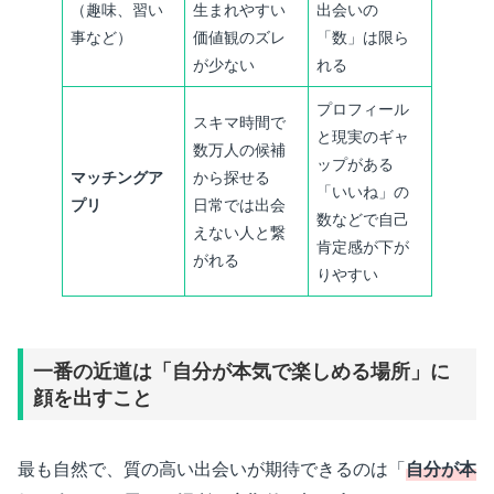
（趣味、習い
生まれやすい
出会いの
事など）
価値観のズレ
「数」は限ら
が少ない
れる
プロフィール
スキマ時間で
と現実のギャ
数万人の候補
ップがある
マッチングア
から探せる
「いいね」の
プリ
日常では出会
数などで自己
えない人と繋
肯定感が下が
がれる
りやすい
一番の近道は「自分が本気で楽しめる場所」に
顔を出すこと
最も自然で、質の高い出会いが期待できるのは「
自分が本