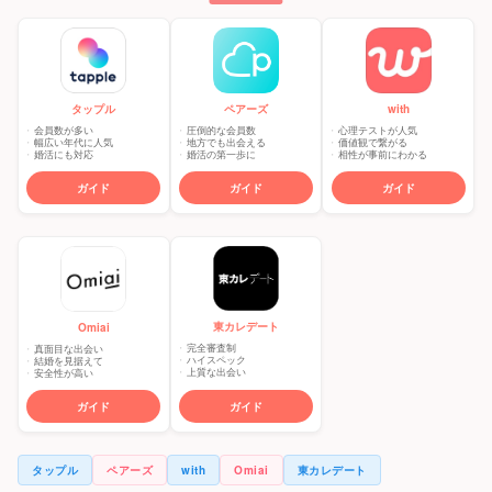
タップル
ペアーズ
with
会員数が多い
圧倒的な会員数
心理テストが人気
幅広い年代に人気
地方でも出会える
価値観で繋がる
婚活にも対応
婚活の第一歩に
相性が事前にわかる
ガイド
ガイド
ガイド
東カレデート
Omiai
完全審査制
真面目な出会い
ハイスペック
結婚を見据えて
上質な出会い
安全性が高い
ガイド
ガイド
タップル
ペアーズ
with
Omiai
東カレデート