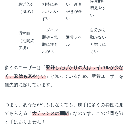
爆発的に
最近入会
別枠に表
い（新着
増えやす
（NEW）
示されや
好きが多
い
すい
い）
ログイン
自分から
通常時
順や人気
通常レベ
動かない
（期間終
順に埋も
ル
と増えに
了後）
れがち
くい
多くのユーザーは「
登録したばかりの人はライバルが少な
く、返信も来やすい
」と知っているため、新着ユーザーを
優先的に探しています。
つまり、あなたが何もしなくても、勝手に多くの異性に見
てもらえる「
大チャンスの期間
」なのです。この期間を逃
す手はありません！