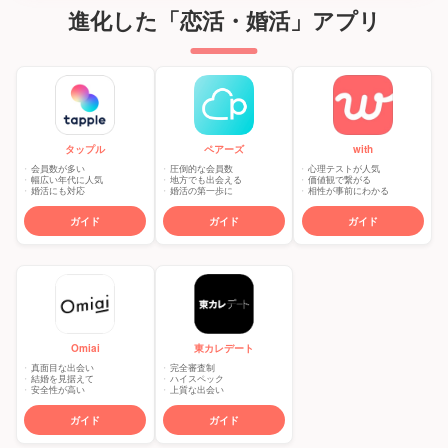
進化した「恋活・婚活」アプリ
タップル
ペアーズ
with
会員数が多い
圧倒的な会員数
心理テストが人気
幅広い年代に人気
地方でも出会える
価値観で繋がる
婚活にも対応
婚活の第一歩に
相性が事前にわかる
ガイド
ガイド
ガイド
東カレデート
Omiai
完全審査制
真面目な出会い
ハイスペック
結婚を見据えて
上質な出会い
安全性が高い
ガイド
ガイド