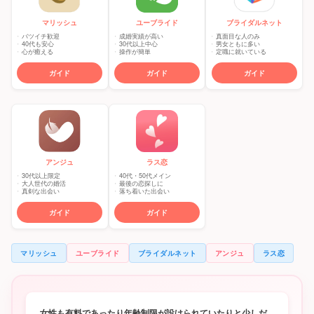
マリッシュ
ユーブライド
ブライダルネット
バツイチ歓迎
成婚実績が高い
真面目な人のみ
40代も安心
30代以上中心
男女ともに多い
心が癒える
操作が簡単
定職に就いている
ガイド
ガイド
ガイド
アンジュ
ラス恋
30代以上限定
40代・50代メイン
大人世代の婚活
最後の恋探しに
真剣な出会い
落ち着いた出会い
ガイド
ガイド
マリッシュ
ユーブライド
ブライダルネット
アンジュ
ラス恋
女性も有料であったり年齢制限が設けられていたりと少しだ