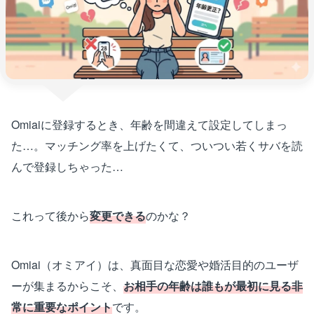
Omiaiに登録するとき、年齢を間違えて設定してしまっ
た…。マッチング率を上げたくて、ついつい若くサバを読
んで登録しちゃった…
これって後から
変更できる
のかな？
Omiai（オミアイ）は、真面目な恋愛や婚活目的のユーザ
ーが集まるからこそ、
お相手の年齢は誰もが最初に見る非
常に重要なポイント
です。