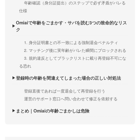
年齢確認（身分証提出）のステップで必ず矛盾がバレる
仕様
Omiaiで年齢をごまかす・サバを読む3つの致命的なリス
ク
1. 身分証明書との不一致による強制退会ペナルティ
2. マッチング後に実年齢がバレた瞬間にブロックされる
3. 規約違反としてブラックリストに載り再登録不可にな
る恐れ
登録時の年齢を間違えてしまった場合の正しい対処法
登録直後であれば一度退会して再登録を行う
運営のサポート窓口へ問い合わせて修正を依頼する
まとめ｜Omiaiの年齢ごまかしは危険