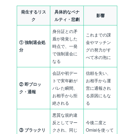
発生するリス
具体的なペナ
影響
ク
ルティ・悲劇
身分証との矛
これまでの課
盾が発覚した
① 強制退会処
金やマッチン
時点で、一発
分
グの努力がす
で強制退会に
べて水の泡に
なる
会話や初デー
信頼を失い、
トで実年齢が
お相手から運
② 即ブロッ
バレた瞬間、
営に通報され
ク・通報
お相手から拒
る原因にもな
絶される
る
悪質な規約違
反としてマー
今後二度と
③ ブラックリ
クされ、同じ
Omiaiを使って