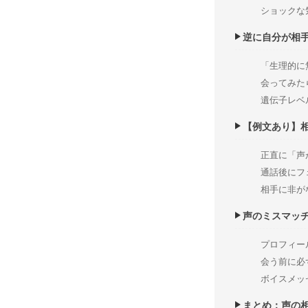
ショックな
逆に自分が相
「生理的に
会ってみた
遺伝子レベ
【例文あり】
正直に「声
通話後にフ
相手に非が
声のミスマッ
プロフィー
会う前に必
ボイスメッ
まとめ：声の