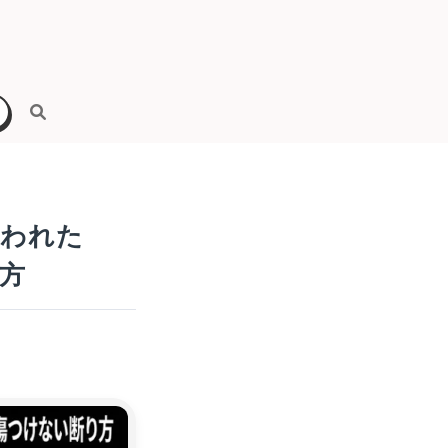
言われた
方