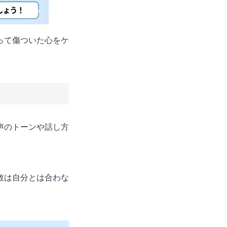
って傷ついた心をケ
声のトーンや話し方
数は自分とは合わな