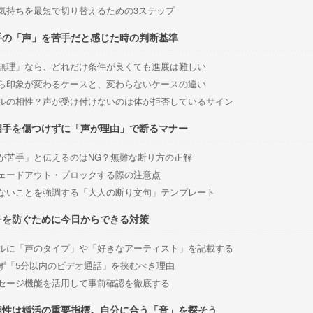
気持ちを最短で切り替えるための3ステップ
手の「声」を苦手だと感じた時の判断基準
無理」なら、どれだけ条件が良くても進展は難しい
ら印象が変わるケースと、変わらないケースの違い
ルの相性？声が受け付けないのは体が拒否しているサイン
相手を傷つけずに「声が理由」で断るマナー
が苦手」と伝えるのはNG？無難な断り方の正解
ェードアウト・ブロックする際の注意点
ないことを強調する「大人の断り文句」テンプレート
チを防ぐために今日からできる対策
ルに「声のタイプ」や「好きなアーティスト」を記載する
ず「5分以内のビデオ通話」を挟むべき理由
セージ機能を活用して事前確認を徹底する
相性は婚活の重要指標。自分に合う「音」を探そう