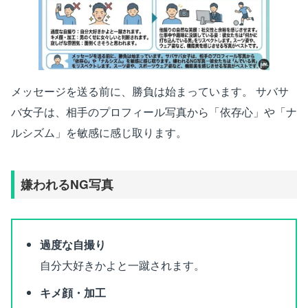
メッセージを送る前に、勝負は始まっています。 サバサ
バ女子は、相手のプロフィール写真から「依存心」や「ナ
ルシズム」を敏感に感じ取ります。
嫌われるNG写真
過度な自撮り
自分大好きかよと一蹴されます。
キメ顔・加工