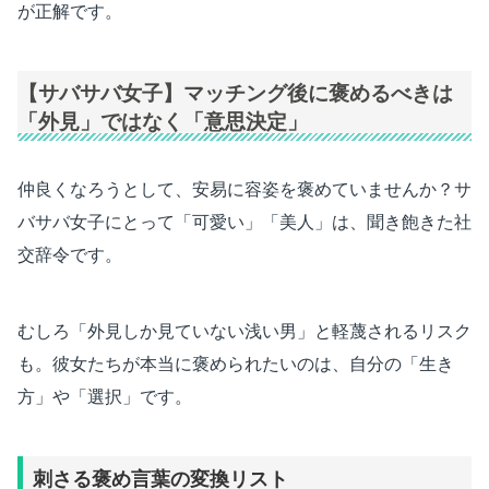
が正解です。
【サバサバ女子】マッチング後に褒めるべきは
「外見」ではなく「意思決定」
仲良くなろうとして、安易に容姿を褒めていませんか？サ
バサバ女子にとって「可愛い」「美人」は、聞き飽きた社
交辞令です。
むしろ「外見しか見ていない浅い男」と軽蔑されるリスク
も。彼女たちが本当に褒められたいのは、自分の「生き
方」や「選択」です。
刺さる褒め言葉の変換リスト