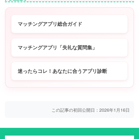
マッチングアプリ総合ガイド
マッチングアプリ「失礼な質問集」
迷ったらコレ！あなたに合うアプリ診断
この記事の初回公開日：2026年1月16日