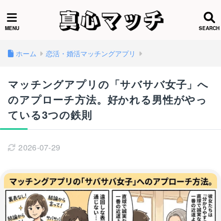
ホーム
恋活・婚活マッチングアプリ
マッチングアプリの「サバサバ女子」へ
のアプローチ方法。好かれる男性がやっ
ている3つの鉄則
2026-07-29