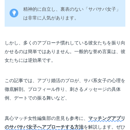
精神的に自立し、裏表のない「サバサバ女子」
は非常に人気があります。
しかし、多くのアプローチ慣れしている彼女たちを振り向
かせるのは簡単ではありません。一般的な誉め言葉は、彼
女たちには逆効果です。
この記事では、アプリ婚活のプロが、サバ系女子の心理を
徹底解剖。プロフィール作り、刺さるメッセージの具体
例、デートでの振る舞いなど、
真心マッチ女性編集部の意見も参考に、
マッチングアプリ
のサバサバ女子へアプローチする方法
を解説します。ぜひ