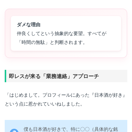
ダメな理由
仲良くしてという抽象的な要望。すべてが
「時間の無駄」と判断されます。
即レスが来る「業務連絡」アプローチ
「はじめまして。プロフィールにあった『日本酒が好き』
という点に惹かれていいねしました。
僕も日本酒が好きで、特に〇〇（具体的な銘