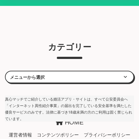
カテゴリー
真心マッチでご紹介している婚活アプリ・サイトは、すべて公安委員会へ
「インターネット異性紹介事業」の届出を完了している安全基準を満たした
優良サービスのみです。法律に基づき18歳未満の方のご利用は固く禁じられ
ています。
HOME
運営者情報
コンテンツポリシー
プライバシーポリシー