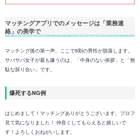
マッチングアプリでのメッセージは「業務連
絡」の美学で
マッチング後の第一声。ここで9割の男性が脱落します。
サバサバ女子が最も嫌うのは、「中身のない挨拶」と「無
駄な探り合い」です。
爆死するNG例
はじめまして！マッチングありがとうございます。プロフ
見て気になりました！ 仲良くしてもらえると嬉しいで
す！よろしくおねがいします。