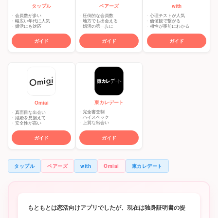
タップル
ペアーズ
with
会員数が多い
圧倒的な会員数
心理テストが人気
幅広い年代に人気
地方でも出会える
価値観で繋がる
婚活にも対応
婚活の第一歩に
相性が事前にわかる
ガイド
ガイド
ガイド
東カレデート
Omiai
完全審査制
真面目な出会い
ハイスペック
結婚を見据えて
上質な出会い
安全性が高い
ガイド
ガイド
タップル
ペアーズ
with
Omiai
東カレデート
もともとは恋活向けアプリでしたが、現在は独身証明書の提