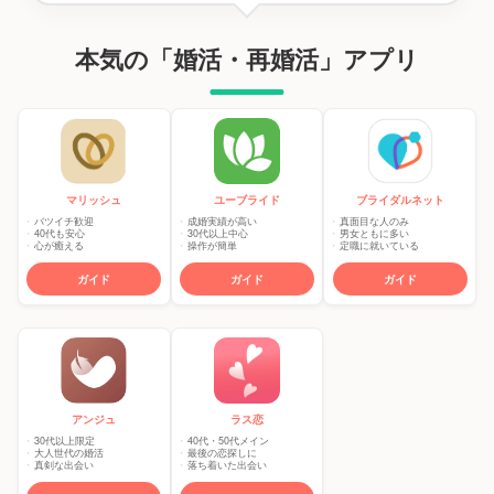
本気の「婚活・再婚活」アプリ
マリッシュ
ユーブライド
ブライダルネット
バツイチ歓迎
成婚実績が高い
真面目な人のみ
40代も安心
30代以上中心
男女ともに多い
心が癒える
操作が簡単
定職に就いている
ガイド
ガイド
ガイド
アンジュ
ラス恋
30代以上限定
40代・50代メイン
大人世代の婚活
最後の恋探しに
真剣な出会い
落ち着いた出会い