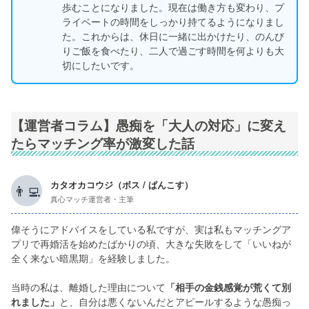
歩むことになりました。現在は働き方も変わり、プ
ライベートの時間をしっかり持てるようになりまし
た。これからは、休日に一緒に出かけたり、のんび
りご飯を食べたり、二人で過ごす時間を何よりも大
切にしたいです。
【運営者コラム】愚痴を「大人の対応」に変え
たらマッチング率が激変した話
カタオカコウジ（ボス / ぱんこす）
👨‍💻
真心マッチ運営者・主筆
偉そうにアドバイスをしている私ですが、実は私もマッチングア
プリで再婚活を始めたばかりの頃、大きな失敗をして「いいねが
全く来ない暗黒期」を経験しました。
当時の私は、離婚した理由について
「相手の金銭感覚が荒くて別
れました」
と、自分は悪くないんだとアピールするような愚痴っ