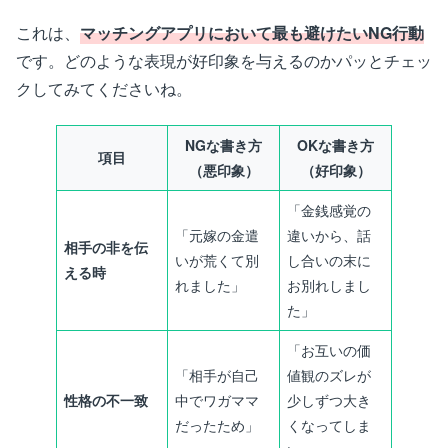
これは、
マッチングアプリにおいて最も避けたいNG行動
です。どのような表現が好印象を与えるのかパッとチェッ
クしてみてくださいね。
NGな書き方
OKな書き方
項目
（悪印象）
（好印象）
「金銭感覚の
「元嫁の金遣
違いから、話
相手の非を伝
いが荒くて別
し合いの末に
える時
れました」
お別れしまし
た」
「お互いの価
「相手が自己
値観のズレが
性格の不一致
中でワガママ
少しずつ大き
だったため」
くなってしま