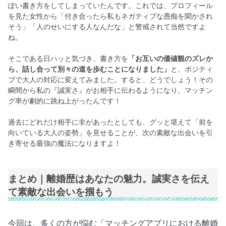
ぽい書き方をしてしまっていたんです。これでは、プロフィール
を見た女性から「付き合ったら私もネガティブな愚痴を聞かされ
そう」「人のせいにする人なんだな」と警戒されて当然ですよ
ね。
そこである日ハッと気づき、書き方を
「お互いの価値観のズレか
ら、話し合って別々の道を歩むことになりました」
と、ポジティ
ブで大人の対応に変えてみました。すると、どうでしょう！その
瞬間から私の『誠実さ』がお相手に伝わるようになり、マッチン
グ率が劇的に跳ね上がったんです！
過去にどれだけ相手に非があったとしても、グッと堪えて「前を
向いている大人の姿勢」を見せることが、次の素敵な出会いを引
き寄せる最強の魔法になりますよ！
まとめ｜離婚歴はあなたの魅力。誠実さを伝え
て素敵な出会いを掴もう
今回は、多くの方が悩む「マッチングアプリにおける離婚