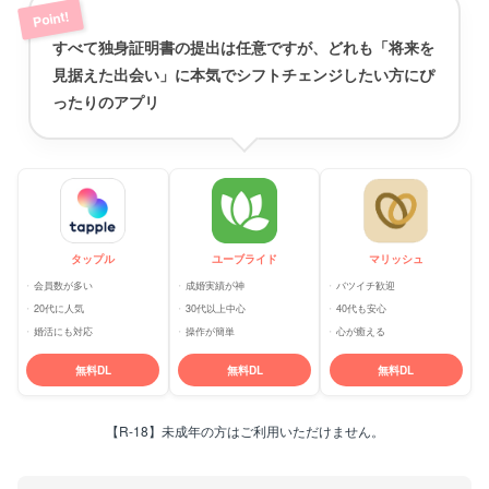
すべて独身証明書の提出は任意ですが、どれも「将来を
見据えた出会い」に本気でシフトチェンジしたい方にぴ
ったりのアプリ
タップル
ユーブライド
マリッシュ
会員数が多い
成婚実績が神
バツイチ歓迎
20代に人気
30代以上中心
40代も安心
婚活にも対応
操作が簡単
心が癒える
無料DL
無料DL
無料DL
【R-18】未成年の方はご利用いただけません。