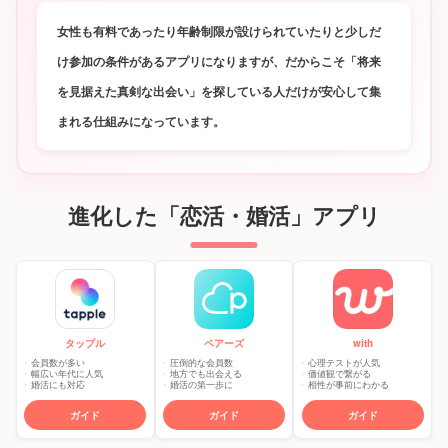
女性も有料であったり年齢制限が設けられていたりと少しだ
け参加の条件があるアプリになりますが、だからこそ「将来
を見据えた真剣な出会い」を探している人だけが安心して集
まれる仕組みになっています。
進化した「恋活・婚活」アプリ
タップル
ペアーズ
with
会員数が多い
圧倒的な会員数
心理テストが人気
幅広い年代に人気
地方でも出会える
価値観で繋がる
婚活にも対応
婚活の第一歩に
相性が事前にわかる
ガイド
ガイド
ガイド