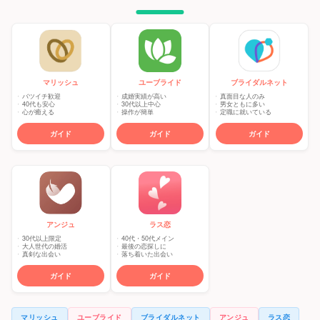
マリッシュ
ユーブライド
ブライダルネット
バツイチ歓迎
成婚実績が高い
真面目な人のみ
40代も安心
30代以上中心
男女ともに多い
心が癒える
操作が簡単
定職に就いている
ガイド
ガイド
ガイド
アンジュ
ラス恋
30代以上限定
40代・50代メイン
大人世代の婚活
最後の恋探しに
真剣な出会い
落ち着いた出会い
ガイド
ガイド
マリッシュ
ユーブライド
ブライダルネット
アンジュ
ラス恋