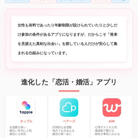
女性も有料であったり年齢制限が設けられていたりと少しだ
け参加の条件があるアプリになりますが、だからこそ「将来
を見据えた真剣な出会い」を探している人だけが安心して集
まれる仕組みになっています。
進化した「恋活・婚活」アプリ
タップル
ペアーズ
with
会員数が多い
圧倒的な会員数
心理テストが人気
幅広い年代に人気
地方でも出会える
価値観で繋がる
婚活にも対応
婚活の第一歩に
相性が事前にわかる